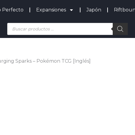
o Perfecto
Expansiones
Japón
Riftbou
Búsqueda
de
productos
Surging Sparks – Pokémon TCG [Inglés]