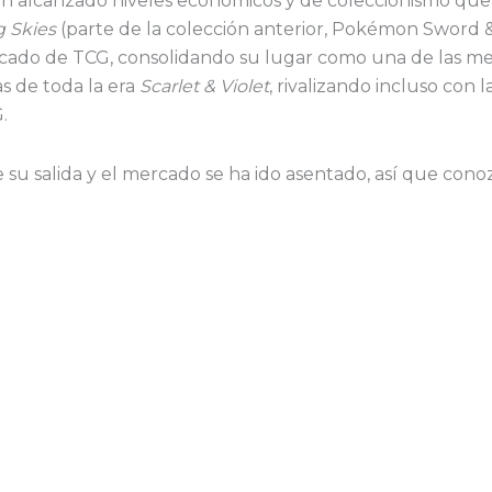
n alcanzado niveles económicos y de coleccionismo que
g Skies
(parte de la colección anterior, Pokémon Sword &
cado de TCG, consolidando su lugar como una de las mej
s de toda la era
Scarlet & Violet
, rivalizando incluso con 
.
su salida y el mercado se ha ido asentado, así que cono