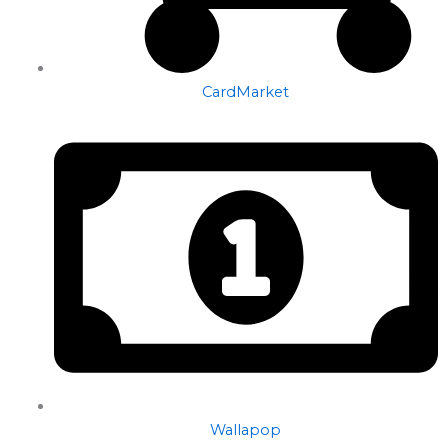
CardMarket
Wallapop