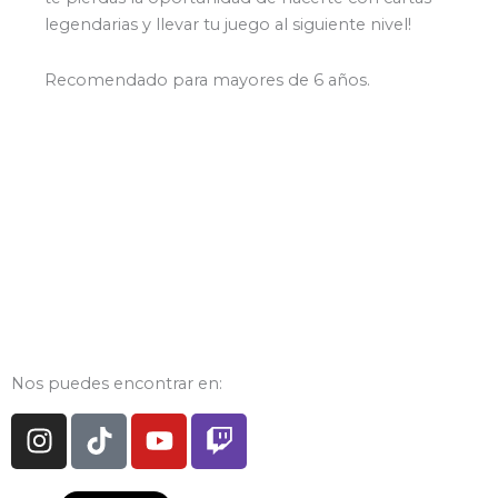
legendarias y llevar tu juego al siguiente nivel!
Recomendado para mayores de 6 años.
Nos puedes encontrar en:
I
T
Y
T
n
i
o
w
s
k
u
i