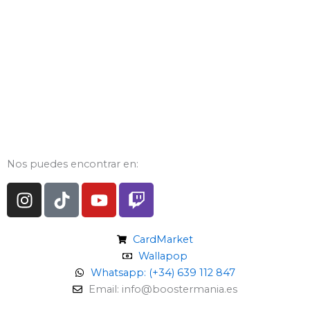
Nos puedes encontrar en:
I
T
Y
T
n
i
o
w
s
k
u
i
t
t
t
t
CardMarket
a
o
u
c
Wallapop
g
k
Whatsapp: (+34) 639 112 847
b
h
Email: info@boostermania.es
r
e