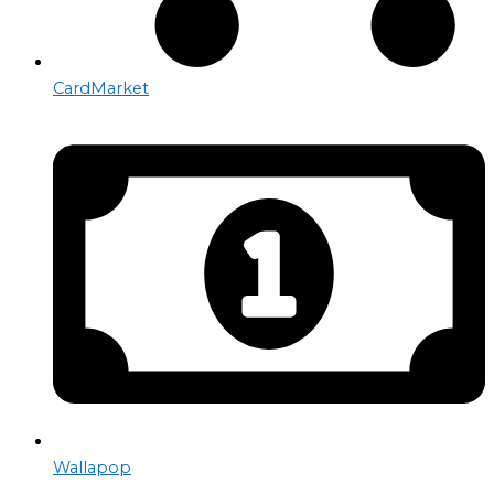
CardMarket
Wallapop