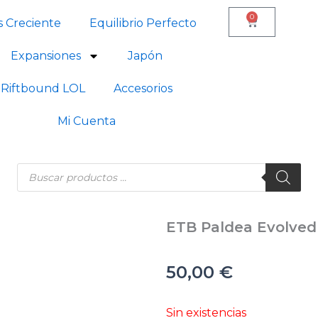
0
Carrito
s Creciente
Equilibrio Perfecto
Expansiones
Japón
Riftbound LOL
Accesorios
Mi Cuenta
Búsqueda
de
productos
ETB Paldea Evolved
50,00
€
Sin existencias