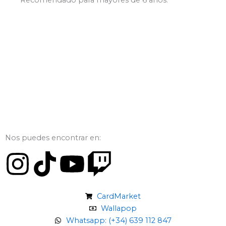
Nos puedes encontrar en:
I
T
Y
T
n
i
o
w
CardMarket
s
k
u
i
Wallapop
Whatsapp: (+34) 639 112 847